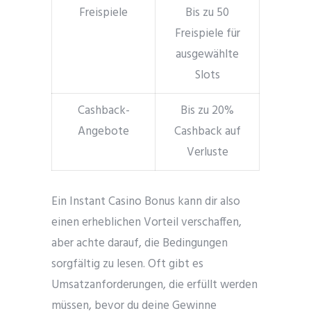
Freispiele
Bis zu 50
Freispiele für
ausgewählte
Slots
Cashback-
Bis zu 20%
Angebote
Cashback auf
Verluste
Ein Instant Casino Bonus kann dir also
einen erheblichen Vorteil verschaffen,
aber achte darauf, die Bedingungen
sorgfältig zu lesen. Oft gibt es
Umsatzanforderungen, die erfüllt werden
müssen, bevor du deine Gewinne