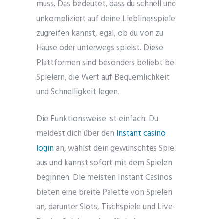
muss. Das bedeutet, dass du schnell und
unkompliziert auf deine Lieblingsspiele
zugreifen kannst, egal, ob du von zu
Hause oder unterwegs spielst. Diese
Plattformen sind besonders beliebt bei
Spielern, die Wert auf Bequemlichkeit
und Schnelligkeit legen.
Die Funktionsweise ist einfach: Du
meldest dich über den
instant casino
login
an, wählst dein gewünschtes Spiel
aus und kannst sofort mit dem Spielen
beginnen. Die meisten Instant Casinos
bieten eine breite Palette von Spielen
an, darunter Slots, Tischspiele und Live-