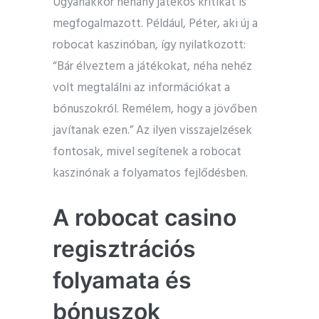
Ugyanakkor néhány játékos kritikát is
megfogalmazott. Például, Péter, aki új a
robocat kaszinóban, így nyilatkozott:
“Bár élveztem a játékokat, néha nehéz
volt megtalálni az információkat a
bónuszokról. Remélem, hogy a jövőben
javítanak ezen.” Az ilyen visszajelzések
fontosak, mivel segítenek a robocat
kaszinónak a folyamatos fejlődésben.
A robocat casino
regisztrációs
folyamata és
bónuszok