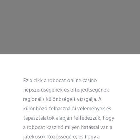
Ez a cikk a robocat online casino
népszerűségének és elterjedtségének
regionális különbségeit vizsgálja. A
különböző felhasználói vélemények és
tapasztalatok alapján felfedezzük, hogy
a robocat kaszinó milyen hatással van a
játékosok közösségére, és hogy a