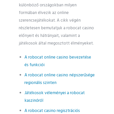
különböző országokban milyen
formában élvezik az online
szerencsejátékokat. A cikk végén
részletesen bemutatjuk a robocat casino
előnyeit és hátrányait, valamint a
játékosok által megosztott élményeket.
A robocat online casino bevezetése
és funkciói
A robocat online casino népszerűsége
regionális szinten
Játékosok véleményei a robocat
kaszinóról
A robocat casino regisztrációs