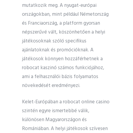
mutatkozik meg. A nyugat-európai
országokban, mint például Németország
és Franciaország, a platform gyorsan
népszerűvé vált, köszönhetően a helyi
játékosoknak szóló specifikus
ajánlatoknak és promócióknak. A
játékosok könnyen hozzáférhetnek a
robocat kaszinó számos funkciójához,
ami a felhasználói bázis folyamatos
növekedését eredményezi.
Kelet-Európában a robocat online casino
szintén egyre ismertebbé válik,
különösen Magyarországon és
Romániában. A helyi játékosok szívesen